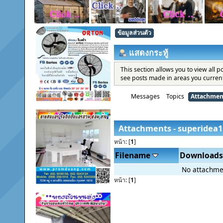
ข้อมูลส่วนตัว
แสดงกระทู้
This section allows you to view all 
see posts made in areas you current
Messages
Topics
Attachmen
Attachments - superidea1
หน้า: [
1
]
Filename
Downloads
No attachme
หน้า: [
1
]