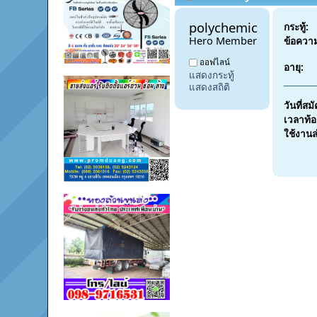
polychemicals9 
กระทู้:
Hero Member
ข้อควา
ออฟไลน์
อายุ:
แสดงกระทู้
แสดงสถิติ
วันที่สม
เวลาท้อง
ใช้งานล