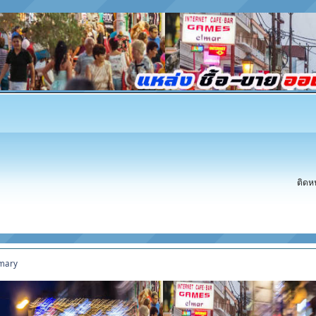
ติดห
mary