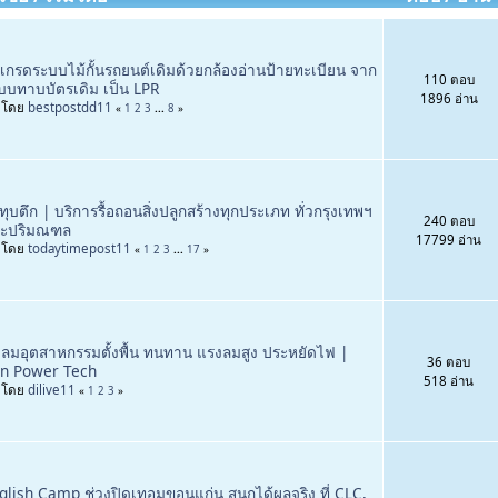
พเกรดระบบไม้กั้นรถยนต์เดิมด้วยกล้องอ่านป้ายทะเบียน จาก
110 ตอบ
บบทาบบัตรเดิม เป็น LPR
1896 อ่าน
่มโดย
bestpostdd11
«
1
2
3
...
8
»
บทุบตึก | บริการรื้อถอนสิ่งปลูกสร้างทุกประเภท ทั่วกรุงเทพฯ
240 ตอบ
ะปริมณฑล
17799 อ่าน
่มโดย
todaytimepost11
«
1
2
3
...
17
»
ดลมอุตสาหกรรมตั้งพื้น ทนทาน แรงลมสูง ประหยัดไฟ |
36 ตอบ
n Power Tech
518 อ่าน
่มโดย
dilive11
«
1
2
3
»
glish Camp ช่วงปิดเทอมขอนแก่น สนุกได้ผลจริง ที่ CLC,