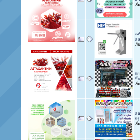
เริ
เค
และ
เริ
อย
ขึ
เริ
แอ
กร
เริ