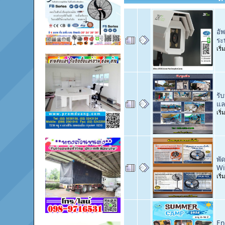
อั
ระ
เริ
รั
แล
เริ
พั
Wi
เริ
En