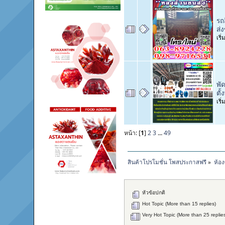
รถ
ส่
เริ
พั
ตั
เริ
หน้า: [
1
]
2
3
...
49
สินค้าโปรโมชั่น โพสประกาสฟรี
»
ห้อง
หัวข้อปกติ
Hot Topic (More than 15 replies)
Very Hot Topic (More than 25 replie