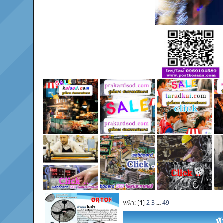
หน้า: [
1
]
2
3
...
49
หั