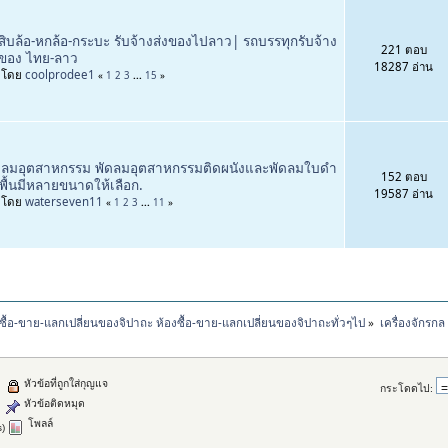
สิบล้อ-หกล้อ-กระบะ รับจ้างส่งของไปลาว| รถบรรทุกรับจ้าง
221 ตอบ
งของ ไทย-ลาว
18287 อ่าน
่มโดย
coolprodee1
«
1
2
3
...
15
»
ดลมอุตสาหกรรม พัดลมอุตสาหกรรมติดผนังและพัดลมใบดำ
152 ตอบ
้งพื้นมีหลายขนาดให้เลือก.
19587 อ่าน
่มโดย
waterseven11
«
1
2
3
...
11
»
ซื้อ-ขาย-แลกเปลี่ยนของจิปาถะ ห้องซื้อ-ขาย-แลกเปลี่ยนของจิปาถะทั่วๆไป
»
เครื่องจักรก
หัวข้อที่ถูกใส่กุญแจ
กระโดดไป:
หัวข้อติดหมุด
โพลล์
s)