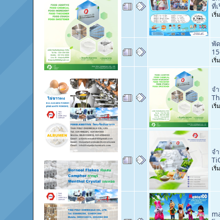
ที
เริ
พั
15
เริ
จำ
Th
เริ
จำ
Ti
เริ
ma