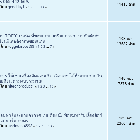
ร 065-442-669.
11415 อ่าน
่มโดย
goodday1
«
1
2
3
...
13
»
ียน TOEIC เร่งรัด ที่ขอนแก่น! #เรียนภาษาแบบตัวต่อตัว
103 ตอบ
รียนพิเศษอังกฤษขอนแก่น
13682 อ่าน
่มโดย
reggularpost88
«
1
2
3
...
7
»
ิการ ให้เช่าเครื่องตัดคอนกรีต เลือกเช่าได้ทั้งแบบ รายวัน,
148 ตอบ
ยเดือน ตามงบประมาณ
7873 อ่าน
่มโดย
hitechproduct1
«
1
2
3
...
10
»
ดลมฟาร์มระบายอากาศแบบติดผนัง พัดลมฟาร์มเลี้ยงสัตว์
189 ตอบ
ดลมฟาร์มเกษตร
23604 อ่าน
่มโดย
landmark4598
«
1
2
3
...
13
»