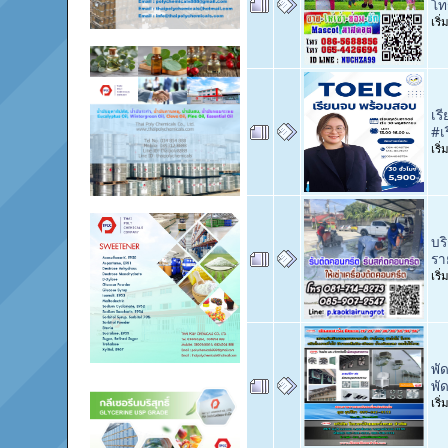
โท
เริ
เร
#เ
เริ
บร
รา
เริ
พั
พั
เริ