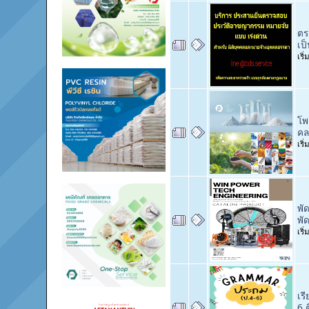
ตร
เป
เริ
โพ
คล
เริ
พั
พั
เริ
เร
6 