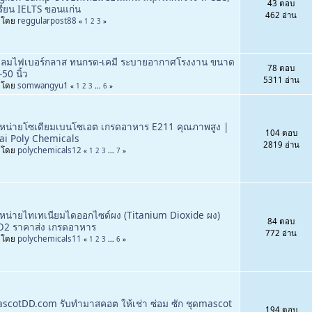
43 ตอบ
่เรียน IELTS ขอนแก่น
462 อ่าน
่มโดย
reggularpost88
«
1
2
3
»
ดลมไฟเบอร์กลาส ทนกรด-เคมี ระบายอากาศโรงงาน ขนาด
78 ตอบ
-50 นิ้ว
5311 อ่าน
่มโดย
somwangyu1
«
1
2
3
...
6
»
หน่ายโซเดียมเบนโซเอต เกรดอาหาร E211 คุณภาพสูง |
104 ตอบ
ai Poly Chemicals
2819 อ่าน
่มโดย
polychemicals12
«
1
2
3
...
7
»
หน่ายไทเทเนียมไดออกไซด์ผง (Titanium Dioxide ผง)
84 ตอบ
O2 ราคาส่ง เกรดอาหาร
772 อ่าน
่มโดย
polychemicals11
«
1
2
3
...
6
»
scotDD.com รับทำมาสคอต ให้เช่า ซ่อม ซัก ชุดmascot
194 ตอบ