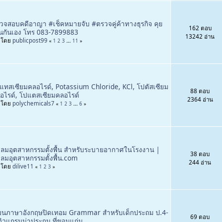
วจสอบคดีอาญา #เช็คหมายจับ #ตรวจคู่ค้าทางธุรกิจ คุย
162 ตอบ
็นกันเอง โทร 083-7899883
13242 อ่าน
่มโดย
publicpost99
«
1
2
3
...
11
»
แทสเซียมคลอไรด์, Potassium Chloride, KCl, โปตัสเซียม
88 ตอบ
อไรด์, โปแตสเซียมคลอไรด์
2364 อ่าน
่มโดย
polychemicals7
«
1
2
3
...
6
»
ดลมอุตสาหกรรมตั้งพื้น สำหรับระบายอากาศในโรงงาน |
38 ตอบ
ดลมอุตสาหกรรมตั้งพื้น.com
244 อ่าน
่มโดย
dilive11
«
1
2
3
»
ียนภาษาอังกฤษปิดเทอม Grammar สำหรับเด็กประถม ป.4-
69 ตอบ
ติวแกรมม่าประถม ที่ขอนแก่น.