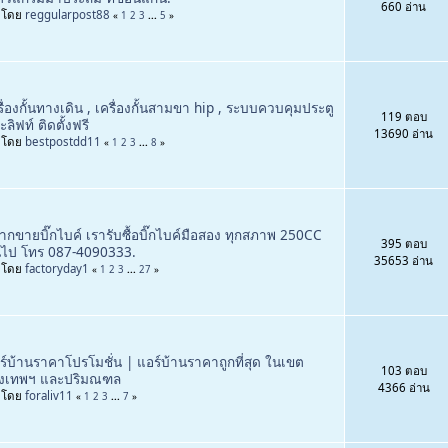
660 อ่าน
่มโดย
reggularpost88
«
1
2
3
...
5
»
รื่องกั้นทางเดิน , เครื่องกั้นสามขา hip , ระบบควบคุมประตู
119 ตอบ
ลิฟท์ ติดตั้งฟรี
13690 อ่าน
่มโดย
bestpostdd11
«
1
2
3
...
8
»
ากขายบิ๊กไบค์ เรารับซื้อบิ๊กไบค์มือสอง ทุกสภาพ 250CC
395 ตอบ
้นไป โทร 087-4090333.
35653 อ่าน
่มโดย
factoryday1
«
1
2
3
...
27
»
ร์บ้านราคาโปรโมชั่น | แอร์บ้านราคาถูกที่สุด ในเขต
103 ตอบ
ุงเทพฯ และปริมณฑล
4366 อ่าน
่มโดย
foraliv11
«
1
2
3
...
7
»