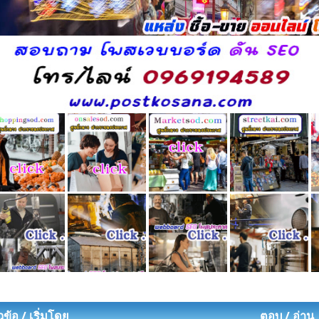
วข้อ
/
เริ่มโดย
ตอบ
/
อ่าน