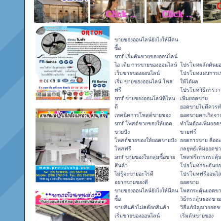
ขายของออนไลน์ยังไงให้มีคน
ซื้อ
smf เริ่มต้นขายของออนไลน์
ไอ เดีย การขายของออนไลน์
โปรโมทผลักดันย
เว็บขายของออนไลน์
โปรโมทแผนการเพ
เริ่ม ขายของออนไลน์ โพส
ให้ได้ผล
ฟรี
โปรโมทวิธีการว
smf ขายของออนไลน์ที่ไหน
เพิ่มยอดขาย
ดี
ยอดขายไม่ดีควรท
เทคนิคการโพสต์ขายของ
ยอดขายตกเกิดจา
smf โพสต์ขายของให้ยอด
ทำไมต้องเพิ่มยอ
ขายปัง
ขายฟรี
โพสต์ขายของให้ยอดขายปัง
ยอดการขาย คืออ
โพสฟรี
กลยุทธ์เพิ่มยอดข
smf ขายของในกลุ่มซื้อขาย
โพสฟรีการกระตุ
สินค้า
โปรโมทกระตุ้นย
ไม่รู้จะขายอะไรดี
โปรโมทฟรีออนไลน
อยากขายของดี
ยอดขาย
ขายของออนไลน์ยังไงให้มีคน
โพสกระตุ้นยอดข
ซื้อ
วิธีกระตุ้นยอดขาย
ขายสินค้าไม่สต๊อกสินค้า
วิธีแก้ปัญหายอด
เริ่มขายของออนไลน์
เริ่มต้นขายของ