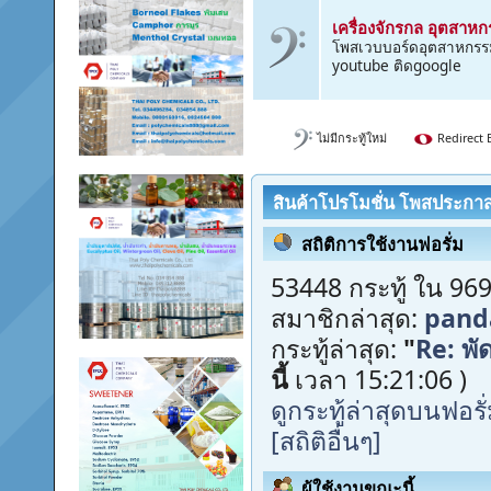
ของจิปาถะทั่วๆไป
เครื่องจักรกล อุตสาห
โพสเวบบอร์ดอุตสาหกรร
youtube ติดgoogle
ไม่มีกระทู้ใหม่
Redirect 
สินค้าโปรโมชั่น โพสประกาส
สถิติการใช้งานฟอรั่ม
53448 กระทู้ ใน 969
สมาชิกล่าสุด:
pand
กระทู้ล่าสุด:
"
Re: พั
นี้
เวลา 15:21:06 )
ดูกระทู้ล่าสุดบนฟอรั
[สถิติอื่นๆ]
ผู้ใช้งานขณะนี้