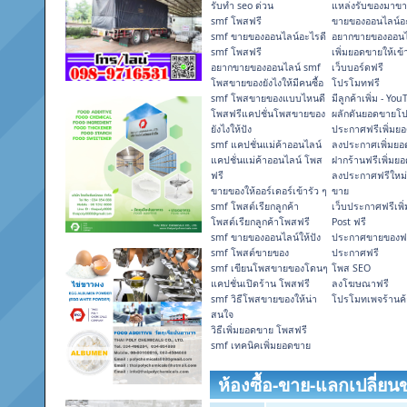
รับทำ seo ด่วน
แหล่งรับของมาขา
smf โพสฟรี
ขายของออนไลน์อะ
smf ขายของออนไลน์อะไรดี
อยากขายของออนไ
smf โพสฟรี
เพิ่มยอดขายให้เข้
อยากขายของออนไลน์ smf
เว็บบอร์ดฟรี
โพสขายของยังไงให้มีคนซื้อ
โปรโมทฟรี
smf โพสขายของแบบไหนดี
มีลูกค้าเพิ่ม - Yo
โพสฟรีแคปชั่นโพสขายของ
ผลักดันยอดขายโ
ยังไงให้ปัง
ประกาศฟรีเพิ่มย
smf แคปชั่นแม่ค้าออนไลน์
ลงประกาศเพิ่มย
แคปชั่นแม่ค้าออนไลน์ โพส
ฝากร้านฟรีเพิ่มย
ฟรี
ลงประกาศฟรีใหม่ 
ขายของให้ออร์เดอร์เข้ารัว ๆ
ขาย
smf โพสต์เรียกลูกค้า
เว็บประกาศฟรีเพ
โพสต์เรียกลูกค้าโพสฟรี
Post ฟรี
smf ขายของออนไลน์ให้ปัง
ประกาศขายของฟ
smf โพสต์ขายของ
ประกาศฟรี
smf เขียนโพสขายของโดนๆ
โพส SEO
แคปชั่นเปิดร้าน โพสฟรี
ลงโฆษณาฟรี
smf วิธีโพสขายของให้น่า
โปรโมทเพจร้านค้
สนใจ
วิธีเพิ่มยอดขาย โพสฟรี
smf เทคนิคเพิ่มยอดขาย
ห้องซื้อ-ขาย-แลกเปลี่ยน