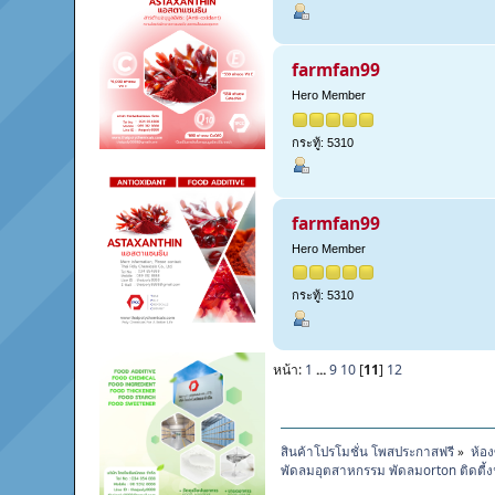
farmfan99
Hero Member
กระทู้: 5310
farmfan99
Hero Member
กระทู้: 5310
หน้า:
1
...
9
10
[
11
]
12
สินค้าโปรโมชั่น โพสประกาสฟรี
»
ห้อง
พัดลมอุตสาหกรรม พัดลมorton ติดตี้งฟร