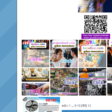
หน้า:
1
...
9
10
[
11
]
12