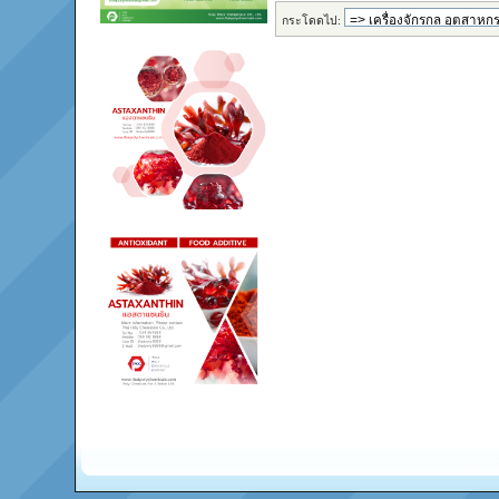
กระโดดไป: