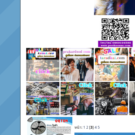
หน้า:
1
2
[
3
]
4
5