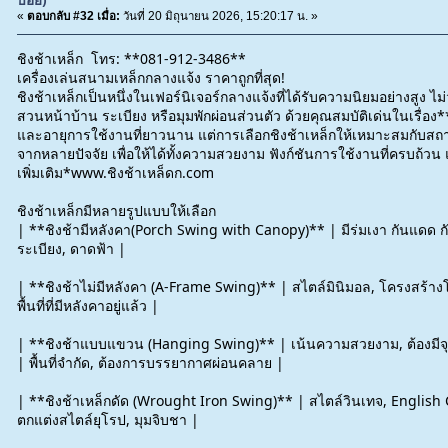
«
ตอบกลับ #32 เมื่อ:
วันที่ 20 มิถุนายน 2026, 15:20:17 น. »
ชิงช้าเหล็ก โทร: **081-912-3486**
เครื่องเล่นสนามเหล็กกลางแจ้ง ราคาถูกที่สุด!
ชิงช้าเหล็กเป็นหนึ่งในเฟอร์นิเจอร์กลางแจ้งที่ได้รับความนิยมอย่างสูง ไ
สวนหน้าบ้าน ระเบียง หรือมุมพักผ่อนส่วนตัว ด้วยคุณสมบัติเด่นในเรื
และอายุการใช้งานที่ยาวนาน แต่การเลือกชิงช้าเหล็กให้เหมาะสมกับสถา
จากหลายปัจจัย เพื่อให้ได้ทั้งความสวยงาม ฟังก์ชันการใช้งานที่ครบถ้ว
เพิ่มเติม*www.ชิงช้าเหล็ดก.com
ชิงช้าเหล็กมีหลายรูปแบบให้เลือก
| **ชิงช้ามีหลังคา(Porch Swing with Canopy)** | มีร่มเงา กันแดด กั
ระเบียง, ดาดฟ้า |
| **ชิงช้าไม่มีหลังคา (A-Frame Swing)** | สไตล์มินิมอล, โครงสร้างโ
พื้นที่ที่มีหลังคาอยู่แล้ว |
| **ชิงช้าแบบแขวน (Hanging Swing)** | เน้นความสวยงาม, ต้องมีจุดย
| พื้นที่จำกัด, ต้องการบรรยากาศผ่อนคลาย |
| **ชิงช้าเหล็กดัด (Wrought Iron Swing)** | สไตล์วินเทจ, English 
ตกแต่งสไตล์ยุโรป, มุมจิบชา |