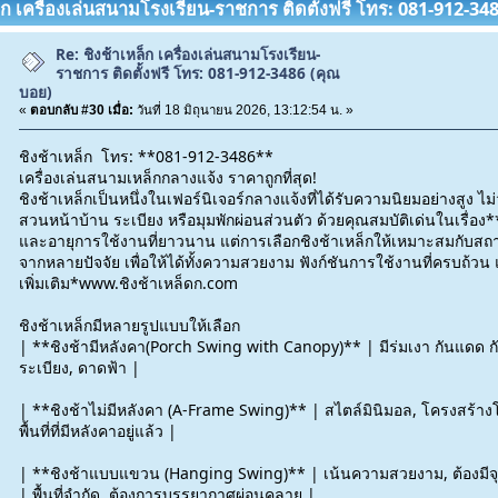
หล็ก เครื่องเล่นสนามโรงเรียน-ราชการ ติดตั้งฟรี โทร: 081-912-3
Re: ชิงช้าเหล็ก เครื่องเล่นสนามโรงเรียน-
ราชการ ติดตั้งฟรี โทร: 081-912-3486 (คุณ
บอย)
«
ตอบกลับ #30 เมื่อ:
วันที่ 18 มิถุนายน 2026, 13:12:54 น. »
ชิงช้าเหล็ก โทร: **081-912-3486**
เครื่องเล่นสนามเหล็กกลางแจ้ง ราคาถูกที่สุด!
ชิงช้าเหล็กเป็นหนึ่งในเฟอร์นิเจอร์กลางแจ้งที่ได้รับความนิยมอย่างสูง ไ
สวนหน้าบ้าน ระเบียง หรือมุมพักผ่อนส่วนตัว ด้วยคุณสมบัติเด่นในเรื
และอายุการใช้งานที่ยาวนาน แต่การเลือกชิงช้าเหล็กให้เหมาะสมกับสถา
จากหลายปัจจัย เพื่อให้ได้ทั้งความสวยงาม ฟังก์ชันการใช้งานที่ครบถ้ว
เพิ่มเติม*www.ชิงช้าเหล็ดก.com
ชิงช้าเหล็กมีหลายรูปแบบให้เลือก
| **ชิงช้ามีหลังคา(Porch Swing with Canopy)** | มีร่มเงา กันแดด กั
ระเบียง, ดาดฟ้า |
| **ชิงช้าไม่มีหลังคา (A-Frame Swing)** | สไตล์มินิมอล, โครงสร้างโ
พื้นที่ที่มีหลังคาอยู่แล้ว |
| **ชิงช้าแบบแขวน (Hanging Swing)** | เน้นความสวยงาม, ต้องมีจุดย
| พื้นที่จำกัด, ต้องการบรรยากาศผ่อนคลาย |