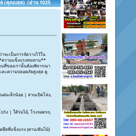
486 (คุณบอย) (อ่าน 1025
ม่ว่าจะเป็นการจัดวางไว้ใน
่อง**ความแข็งแรงทนทาน**
นที่ของเรานั้นต้องพิจารณา
น และความปลอดภัยสูงสุด ดู
นฝนเล็กน้อย | สวนเปิดโล่ง,
ปร่ง | ใต้ร่มไม้, โรงจอดรถ,
ึดที่แข็งแรง (คาน/ต้นไม้)