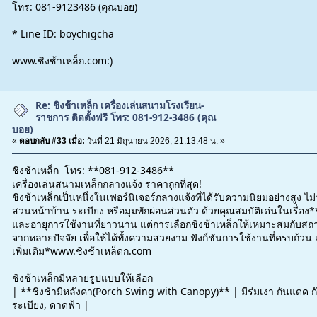
โทร: 081-9123486 (คุณบอย)
* Line ID: boychigcha
www.ชิงช้าเหล็ก.com:)
Re: ชิงช้าเหล็ก เครื่องเล่นสนามโรงเรียน-
ราชการ ติดตั้งฟรี โทร: 081-912-3486 (คุณ
บอย)
«
ตอบกลับ #33 เมื่อ:
วันที่ 21 มิถุนายน 2026, 21:13:48 น. »
ชิงช้าเหล็ก โทร: **081-912-3486**
เครื่องเล่นสนามเหล็กกลางแจ้ง ราคาถูกที่สุด!
ชิงช้าเหล็กเป็นหนึ่งในเฟอร์นิเจอร์กลางแจ้งที่ได้รับความนิยมอย่างสูง ไ
สวนหน้าบ้าน ระเบียง หรือมุมพักผ่อนส่วนตัว ด้วยคุณสมบัติเด่นในเรื
และอายุการใช้งานที่ยาวนาน แต่การเลือกชิงช้าเหล็กให้เหมาะสมกับสถา
จากหลายปัจจัย เพื่อให้ได้ทั้งความสวยงาม ฟังก์ชันการใช้งานที่ครบถ้ว
เพิ่มเติม*www.ชิงช้าเหล็ดก.com
ชิงช้าเหล็กมีหลายรูปแบบให้เลือก
| **ชิงช้ามีหลังคา(Porch Swing with Canopy)** | มีร่มเงา กันแดด กั
ระเบียง, ดาดฟ้า |