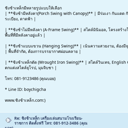
ชิงช้าเหล็กมีหลายรูปแบบให้เลือก
| **ชิงช้ามีหลังคา(Porch Swing with Canopy)** | มีร่มเงา กันแดด กั
ระเบียง, ดาดฟ้า |
| **ชิงช้าไม่มีหลังคา (A-Frame Swing)** | สไตล์มินิมอล, โครงสร้างโ
พื้นที่ที่มีหลังคาอยู่แล้ว |
| **ชิงช้าแบบแขวน (Hanging Swing)** | เน้นความสวยงาม, ต้องมีจุดย
| พื้นที่จำกัด, ต้องการบรรยากาศผ่อนคลาย |
| **ชิงช้าเหล็กดัด (Wrought Iron Swing)** | สไตล์วินเทจ, English 
ตกแต่งสไตล์ยุโรป, มุมจิบชา |
โทร: 081-9123486 (คุณบอย)
* Line ID: boychigcha
www.ชิงช้าเหล็ก.com:)
Re: ชิงช้าเหล็ก เครื่องเล่นสนามโรงเรียน-
ราชการ ติดตั้งฟรี โทร: 081-912-3486 (คุณ
บอย)