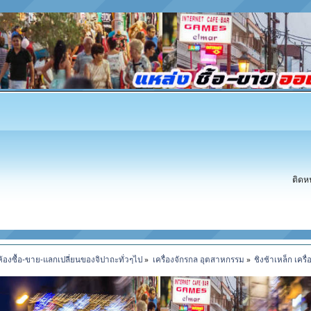
ติดห
ห้องซื้อ-ขาย-แลกเปลี่ยนของจิปาถะทั่วๆไป
»
เครื่องจักรกล อุตสาหกรรม
»
ชิงช้าเหล็ก เคร