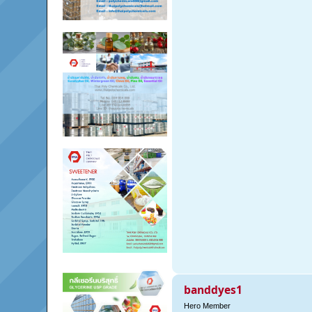
banddyes1
Hero Member