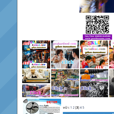
หน้า:
1
2
[
3
]
4
5