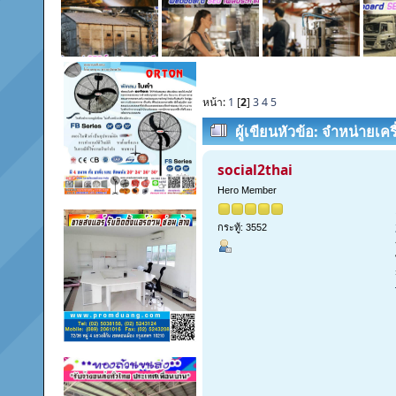
หน้า:
1
[
2
]
3
4
5
ผู้เขียน
หัวข้อ: จำหน่ายเคร
ฝึกอบรมดับเพลิง โทร 089-206
social2thai
Hero Member
กระทู้: 3552