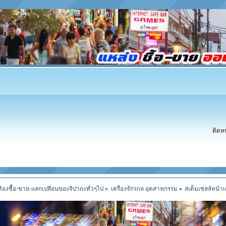
ติดห
ห้องซื้อ-ขาย-แลกเปลี่ยนของจิปาถะทั่วๆไป
»
เครื่องจักรกล อุตสาหกรรม
»
สเต็มเซลล์หน้าเ