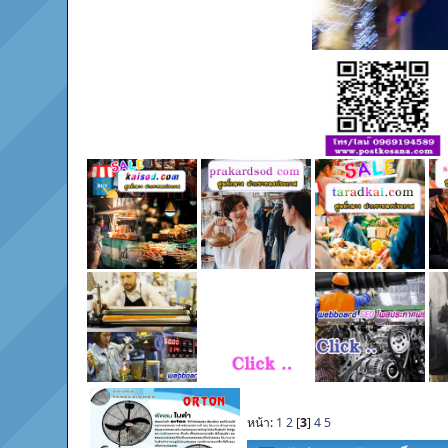
หน้า:
1
2
[
3
]
4
5