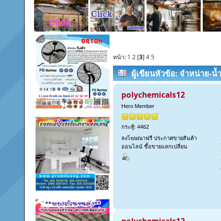
หน้า:
1
2
[
3
]
4
5
ผู้เขียน
หัวข้อ: จำหน่าย-น
เกรดอุตสาหกรรม มาตรฐาน IC
polychemicals12
Hero Member
กระทู้: 4462
ลงโฆษณาฟรี ประกาศขายสินค้า
ออนไลน์ ซื้อขายแลกเปลี่ยน