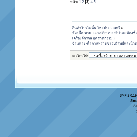
หน้า:
1
2
[
3
]
4
5
สินค้าโปรโมชั่น โพสประกาสฟรี
»
ห้องซื้อ-ขาย-แลกเปลี่ยนของจิปาถะ ห้องซื
เครื่องจักรกล อุตสาหกรรม
»
จำหน่าย-น้ำตาลทรายขาวบริสุทธิ์และน้
กระโดดไป:
SMF 2.0.19
Simp
S