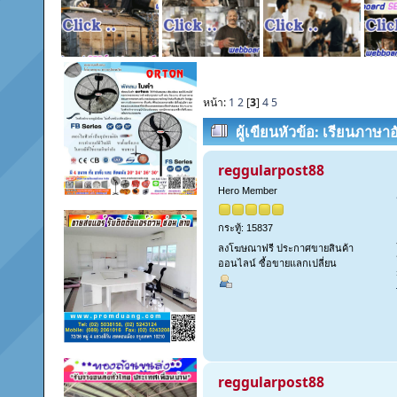
หน้า:
1
2
[
3
]
4
5
ผู้เขียน
หัวข้อ: เรียนภาษาอ
กับครูต่างชาติ | Smart Kids (
reggularpost88
Hero Member
กระทู้: 15837
ลงโฆษณาฟรี ประกาศขายสินค้า
ออนไลน์ ซื้อขายแลกเปลี่ยน
reggularpost88