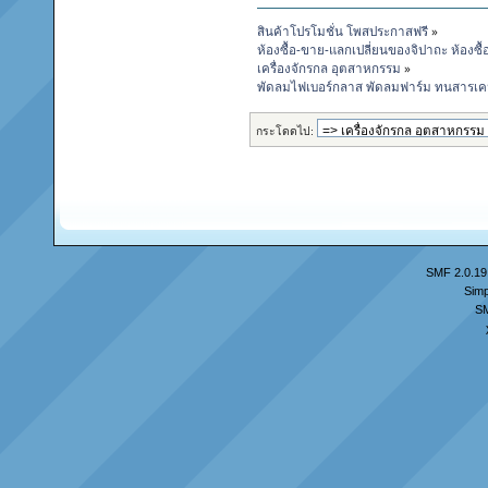
สินค้าโปรโมชั่น โพสประกาสฟรี
»
ห้องซื้อ-ขาย-แลกเปลี่ยนของจิปาถะ ห้องซื
เครื่องจักรกล อุตสาหกรรม
»
พัดลมไฟเบอร์กลาส พัดลมฟาร์ม ทนสารเค
กระโดดไป:
SMF 2.0.19
Simp
S