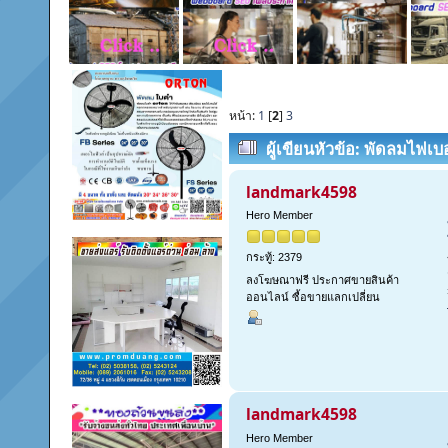
หน้า:
1
[
2
]
3
ผู้เขียน
หัวข้อ: พัดลมไฟเ
อากาศโรงงาน คุ้มราคา (อ่าน 
landmark4598
Hero Member
กระทู้: 2379
ลงโฆษณาฟรี ประกาศขายสินค้า
ออนไลน์ ซื้อขายแลกเปลี่ยน
landmark4598
Hero Member