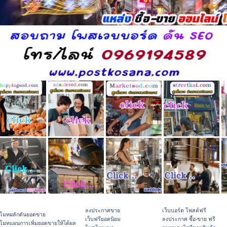
ลงประกาศขาย
เว็บบอร์ด โพสต์ฟรี
โมทผลักดันยอดขาย
เว็บฟรียอดนิยม
ลงประกาศ ซื้อ-ขาย ฟรี
โมทแผนการเพิ่มยอดขายให้ได้ผล