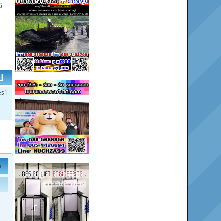
์
ป
es1