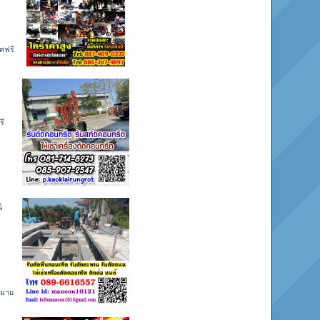
ศฟรี
รี
ๆ
์
หมาย