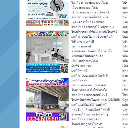
ไอ เดีย การขายของออนไลน์
โปร
เว็บขายของออนไลน์
ยอด
เริ่ม ขายของออนไลน์ โพสฟรี
ยอด
smf ขายของออนไลน์ที่ไหนดี
ทำไ
เทคนิคการโพสต์ขายของ
ขาย
smf โพสต์ขายของให้ยอดขายปัง
ยอด
โพสต์ขายของให้ยอดขายปังโพสฟรี
กลยุ
smf ขายของในกลุ่มซื้อขายสินค้า
โพส
ไม่รู้จะขายอะไรดี
โปร
อยากขายของดี
โปร
ขายของออนไลน์ยังไงให้มีคนซื้อ
โพส
ขายสินค้าไม่สต๊อกสินค้า
วิธี
เริ่มขายของออนไลน์
วิธ
รับทำ seo ด่วน
เริ่
smf โพสฟรี
แหล
smf ขายของออนไลน์อะไรดี
ขาย
smf โพสฟรี
อยา
อยากขายของออนไลน์ smf
เพิ่
โพสขายของยังไงให้มีคนซื้อ
เว็บ
smf โพสขายของแบบไหนดี
โปร
โพสฟรีแคปชั่นโพสขายของยังไงให้ปัง
มีลู
smf แคปชั่นแม่ค้าออนไลน์
ผลั
แคปชั่นแม่ค้าออนไลน์ โพสฟรี
ประ
ขายของให้ออร์เดอร์เข้ารัว ๆ
ลงป
smf โพสต์เรียกลูกค้า
ฝาก
โพสต์เรียกลูกค้าโพสฟรี
ลงป