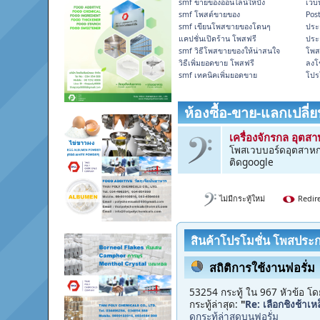
smf ขายของออนไลน์ให้ปัง
เว็
smf โพสต์ขายของ
Post
smf เขียนโพสขายของโดนๆ
ประ
แคปชั่นเปิดร้าน โพสฟรี
ประ
smf วิธีโพสขายของให้น่าสนใจ
โพส
วิธีเพิ่มยอดขาย โพสฟรี
ลงโ
smf เทคนิคเพิ่มยอดขาย
โปร
ห้องซื้อ-ขาย-แลกเปลี่
เครื่องจักรกล อุตส
โพสเวบบอร์ดอุตสาหก
ติดgoogle
ไม่มีกระทู้ใหม่
Redir
สินค้าโปรโมชั่น โพสประก
สถิติการใช้งานฟอรั่ม
53254 กระทู้ ใน 967 หัวข้อ โด
กระทู้ล่าสุด:
"
Re: เลือกชิงช้าเหล
ดูกระทู้ล่าสุดบนฟอรั่ม