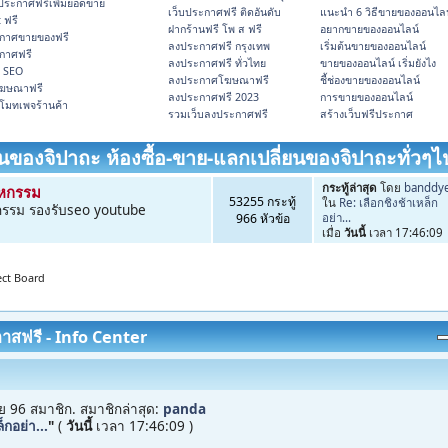
บประกาศฟรีเพิ่มยอดขาย
เว็บประกาศฟรี ติดอันดับ
แนะนำ 6 วิธีขายของออนไลน
 ฟรี
ฝากร้านฟรี โพ ส ฟรี
อยากขายของออนไลน์
กาศขายของฟรี
ลงประกาศฟรี กรุงเทพ
เริ่มต้นขายของออนไลน์
กาศฟรี
ลงประกาศฟรี ทั่วไทย
ขายของออนไลน์ เริ่มยังไง
 SEO
ลงประกาศโฆษณาฟรี
ชี้ช่องขายของออนไลน์
ฆษณาฟรี
ลงประกาศฟรี 2023
การขายของออนไลน์
โมทเพจร้านค้า
รวมเว็บลงประกาศฟรี
สร้างเว็บฟรีประกาศ
ยนของจิปาถะ ห้องซื้อ-ขาย-แลกเปลี่ยนของจิปาถะทั่วๆไ
กระทู้ล่าสุด
โดย
banddy
าหกรรม
53255 กระทู้
ใน
Re: เลือกชิงช้าเหล็ก
รรม รองรับseo youtube
966 หัวข้อ
อย่า...
เมื่อ
วันนี้
เวลา 17:46:09
ect Board
าสฟรี - Info Center
ย 96 สมาชิก. สมาชิกล่าสุด:
panda
็กอย่า...
"
(
วันนี้
เวลา 17:46:09 )